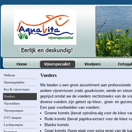
Voeders
Welkom
Openingstijden
We bieden u een groot assortiment aan professionele
Koi & vijvervissen
andere vijvervissen zoals goudvissen, winde en steure
geprijsd omdat we de voeders rechtstreeks van de vi
Voeders
diverse voeders zijn getest op kleur-
, groei-
en gezond
Vijverfilters
Een paar voorbeelden van voeders:
Vijverpompen
Groene korrels (bevat spirulina-
alg voor de kleur va
UVC lampen
Rode korrels (bevat paprika-
extract voor de kleur v
Blanke korrels.
Luchtpompen
Groei korrels (hoog eiwit voor extra groei van de ka
Fonteinen