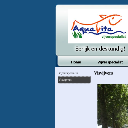
Visvijvers
Vijverspecialist
Visvijvers