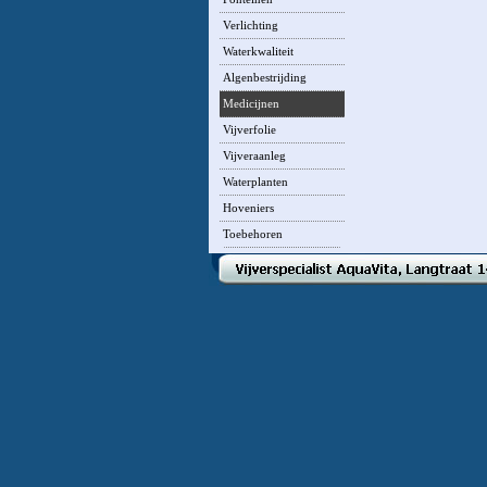
Verlichting
Waterkwaliteit
Algenbestrijding
Medicijnen
Vijverfolie
Vijveraanleg
Waterplanten
Hoveniers
Toebehoren