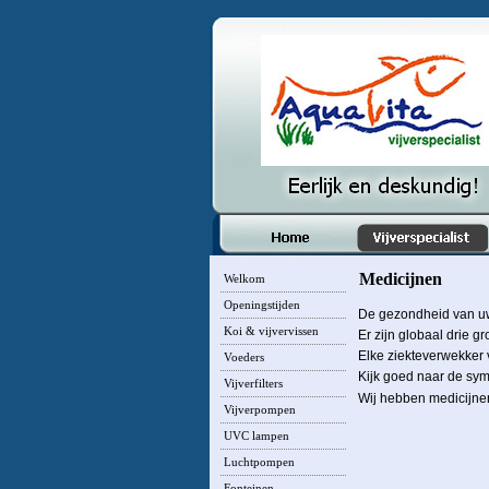
Medicijnen
Welkom
Openingstijden
De gezondheid van uw 
Koi & vijvervissen
Er zijn globaal drie g
Elke ziekteverwekker 
Voeders
Kijk goed naar de sym
Vijverfilters
Wij hebben medicijne
Vijverpompen
UVC lampen
Luchtpompen
Fonteinen